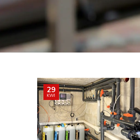
kraj
Switzerland
29
KWI