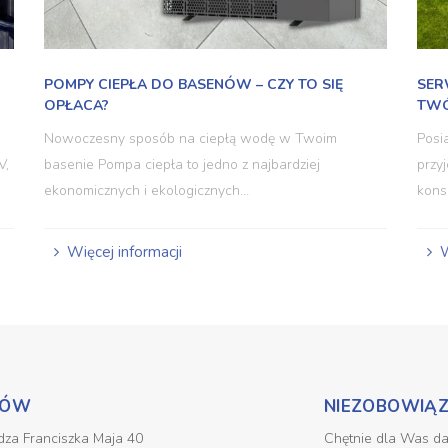
POMPY CIEPŁA DO BASENÓW – CZY TO SIĘ
SER
OPŁACA?
TWÓ
Nowoczesny sposób na ciepłą wodę w Twoim
Posiadanie własnego basenu to ogromna
V,
basenie Pompa ciepła to jedno z najbardziej
przy
ekonomicznych i ekologicznych…
kons
Więcej informacji
W
KÓW
NIEZOBOWIĄ
iędza Franciszka Maja 40
Chętnie dla Was darmowo przygotujemy kalkulację na