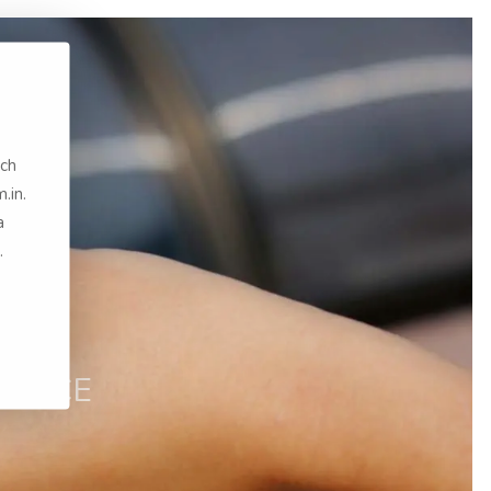
język
English
język
French
.in.
a
.
język
English
język
Slovak
KTYCE
język
German