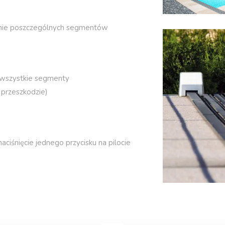
anie poszczególnych segmentów
ę wszystkie segmenty
 przeszkodzie)
iśnięcie jednego przycisku na pilocie
Wybierz kraj i język
kraj
język
International
English