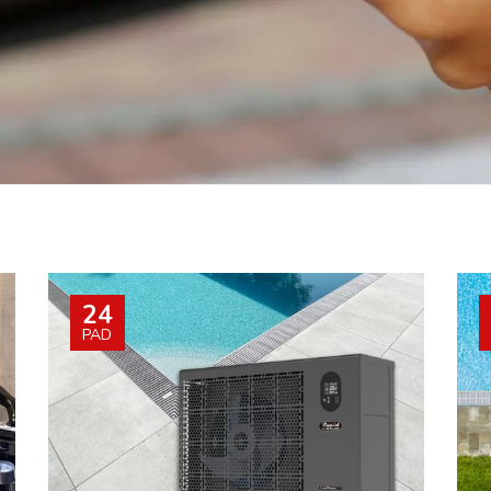
język
kraj
Switzerland
French
24
PAD