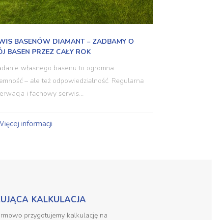
WIS BASENÓW DIAMANT – ZADBAMY O
J BASEN PRZEZ CAŁY ROK
jemność – ale też odpowiedzialność. Regularna
erwacja i fachowy serwis…
ięcej informacji
ZUJĄCA KALKULACJA