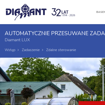
BASEN
AUTOMATYCZNIE PRZESUWANE ZADA
Diamant LUX
Wstęp
Zadaszenie
Zdalne sterowanie