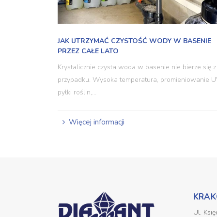
JAK UTRZYMAĆ CZYSTOŚĆ WODY W BASENIE
PRZEZ CAŁE LATO
Krystalicznie czysta woda w basenie nie bierze się z
przypadku. Wysoka temperatura, promieniowanie U
pyłki roślin,…
Więcej informacji
KRA
Ul. Ks