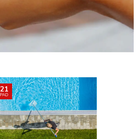
język
English
21
PAD