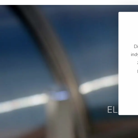
kraj
Austria
kraj
Diamant Unipool potrzebuje Państwa zgody na wykorzystanie danych
Czech republic
ind
kraj
Germany
kraj
Poland
ELEKT
kraj
Sweden