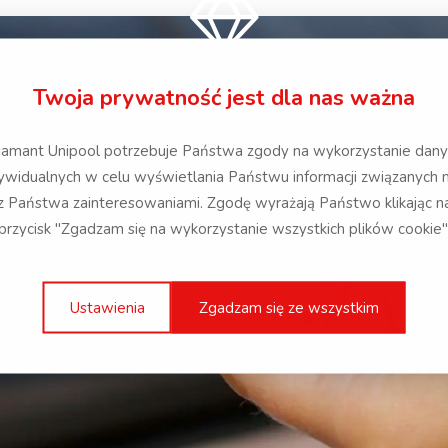
język
kraj
Austria
German
Twoja prywatność jest dla nas ważna
język
kraj
France
Czech
ywidualnych w celu wyświetlania Państwu informacji związanych m
z Państwa zainteresowaniami. Zgodę wyrażają Państwo klikając n
przycisk "Zgadzam się na wykorzystanie wszystkich plików cookie"
język
kraj
Germany
German
Ustawienia
Zgadzam się ze wszystkim
język
kraj
Slovakia
Polish
RYCZNE PRZESUWANIE W PRA
język
kraj
Switzerland
Swedish