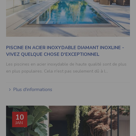
PISCINE EN ACIER INOXYDABLE DIAMANT INOXLINE -
VIVEZ QUELQUE CHOSE D'EXCEPTIONNEL
Les piscines en acier inoxydable de haute qualité sont de plus
en plus populaires. Cela n'est pas seulement dû à l…
Plus d'informations
10
JAN