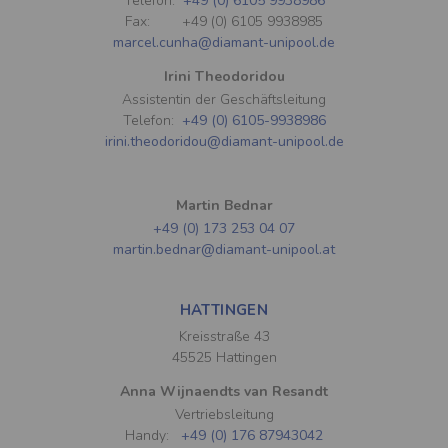
Telefon:
+49 (0) 6105 9938986
Fax: +49 (0) 6105 9938985
marcel.cunha@diamant-unipool.de
Irini Theodoridou
Assistentin der Geschäftsleitung
Telefon:
+49 (0) 6105-9938986
irini.theodoridou@diamant-unipool.de
Martin Bednar
+49 (0) 173 253 04 07
martin.bednar@diamant-unipool.at
HATTINGEN
Kreisstraße 43
45525 Hattingen
Anna Wijnaendts van Resandt
Vertriebsleitung
Handy:
+49 (0) 176 87943042