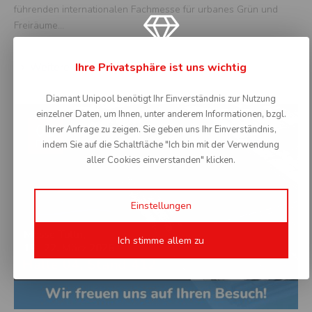
Austria
Englis
führenden internationalen Fachmesse für urbanes Grün und
Freiräume…
Zustand
Sprach
Czech republic
Czec
Ihre Privatsphäre ist uns wichtig
Weitere Informationen
Zustand
Sprach
France
Frenc
Diamant Unipool benötigt Ihr Einverständnis zur Nutzung
einzelner Daten, um Ihnen, unter anderem Informationen, bzgl.
Zustand
Sprach
01
Ihrer Anfrage zu zeigen. Sie geben uns Ihr Einverständnis,
Germany
Germa
FEB
indem Sie auf die Schaltfläche "Ich bin mit der Verwendung
aller Cookies einverstanden" klicken.
Zustand
Sprach
Germany
Englis
Einstellungen
Zustand
Sprach
Poland
Polis
Ich stimme allem zu
Zustand
Sprach
Slovakia
Slova
Zustand
Sprach