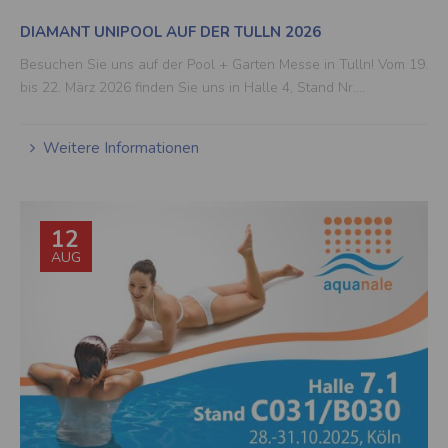
Sweden
Swedis
DIAMANT UNIPOOL AUF DER TULLN 2026
Zustand
Sprach
Besuchen Sie uns auf der Pool + Garten Messe in Tulln! Vom 19.
Switzerland
Germa
bis 22. März 2026 finden Sie uns in Halle 4, Stand Nr.…
Zustand
Sprach
Switzerland
Frenc
Weitere Informationen
Zustand
Sprach
Switzerland
Englis
12
AUG