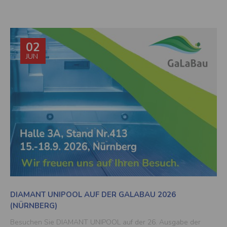
02
JUN
Land und Sprache auswählen
Zustand
Sprach
International
Englis
Zustand
Sprach
DIAMANT UNIPOOL AUF DER GALABAU 2026
Austria
Germa
(NÜRNBERG)
Zustand
Sprach
Besuchen Sie DIAMANT UNIPOOL auf der 26. Ausgabe der